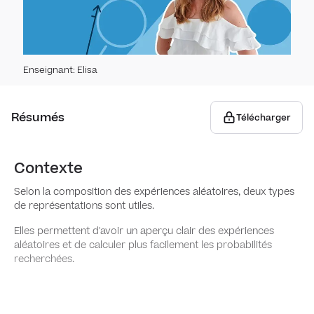
Varia
Prob
Lois 
Proba
Prob
Enseignant
:
Elisa
indé
Espér
Expé
Résumés
Télécharger
Épreu
Repr
com
Contexte
Selon la composition des expériences aléatoires, deux types
Théo
de représentations sont utiles.
Elles permettent d'avoir un aperçu clair des expériences
Échan
aléatoires et de calculer plus facilement les probabilités
recherchées.
Stat