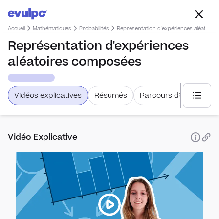
Accueil
Mathématiques
Probabilités
Représentation d'expériences aléatoir
Représentation d'expériences
aléatoires composées
Vidéos explicatives
Résumés
Parcours d'étude
Choisi
Vidéo Explicative
Statist
Vari