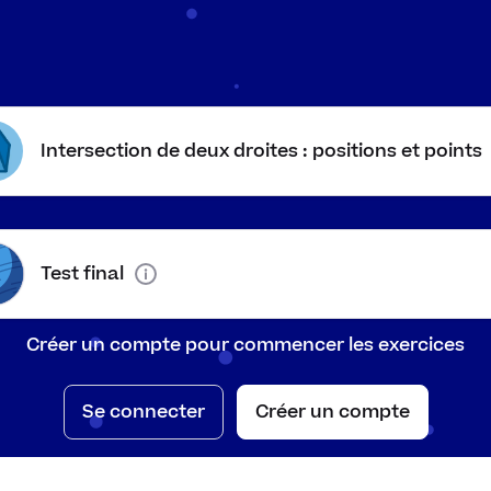
sont décrites par des fonctions affines
.
Intersection de deux droites : positions et points
oint d’intersection
tion de deux droites respecte la condition suivante
:
Com
es coordonnées satisfont les deux équations.
Test final
Créer un compte pour commencer les exercices
ssions des droites à égalité et détermine
x
:
Se connecter
Créer un compte
x
ax+b=\
+
=
+
a
x
b
m
x
c
mx+c