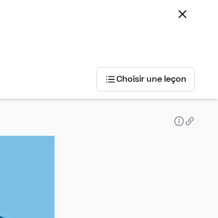
Choisir une leçon
Choisir
une
leçon
Statistiques
et
probabilités