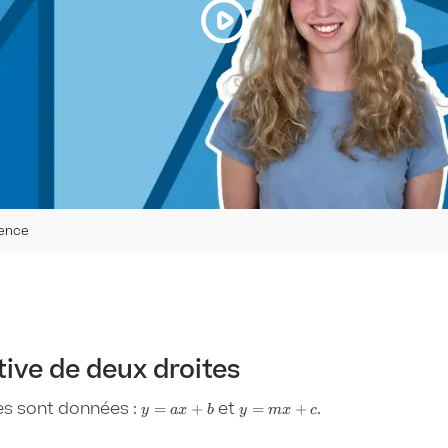
ence
tive de deux droites
tes sont données
:
y=ax+b
et
y=mx+c
.
=
+
=
+
y
a
x
b
y
m
x
c