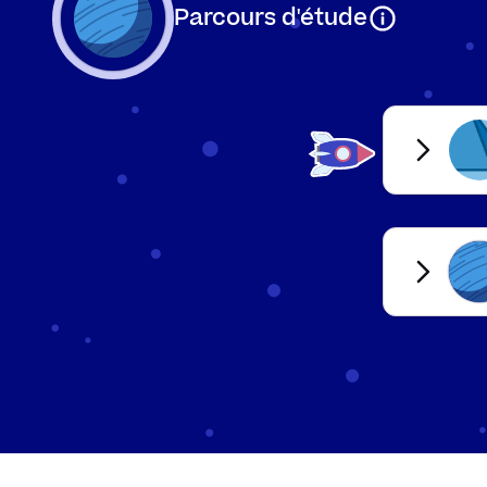
D’INTERSECTION)
Parcours d'étude
Note
: Les droites 
Calculer le p
Le point d’intersec
les deux droites, l
MÉTHODE
Mets les expre
1.