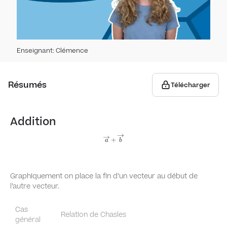
Expér
Stat
Expé
Stat
Pou
Enseignant
:
Clémence
Repr
Stati
Pourc
com
Géomé
Résumés
Télécharger
Dispe
Proba
Droi
Addition
Théo
Équat
\overrightarrow
+
Vec
a
b
a+\overrightarrow
b
Ensem
Proj
Vecte
ense
Graphiquement on place la fin d’un vecteur au début de
vect
l’autre vecteur.
Relat
Échan
Cas
Vecte
Relation de Chasles
général
Inter