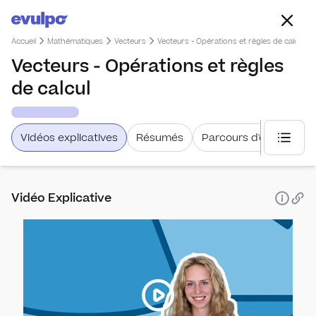
Accueil
Mathématiques
Vecteurs
Vecteurs - Opérations et règles de calcul
Vecteurs - Opérations et règles
de calcul
Vidéos explicatives
Résumés
Parcours d'étude
Choisi
Vidéo Explicative
Statist
Prob