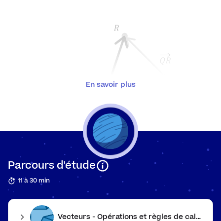
Lois 
poin
Syst
linéa
Comp
vect
En savoir plus
Calcu
Indép
vecte
Déter
Parcours d'étude
11 à 30 min
Tri
Vecteurs - Opérations et règles de calcul