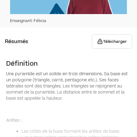
Stati
Prob
Enseignant
:
Félicia
Stat
Proba
Espace
Résumés
Télécharger
Diag
Expér
Sys
Définition
Grap
Proba
Systè
Une pyramide est un solide en trois dimensions. Sa base est
Para
trans
un polygone (triangle, carré, pentagone etc.). Ses faces
Diag
latérales sont des triangles. Les triangles se rejoignent au
sommet de la pyramide. La distance entre le sommet et la
Angle
Tra
base est appelée la hauteur.
Symét
Tria
Arêtes :
Symét
Les côtés de la base forment les arêtes de base.
Trian
Rep