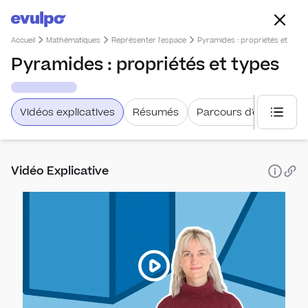
Accueil
Mathématiques
Représenter l'espace
Pyramides : propriétés et type
Pyramides : propriétés et types
Vidéos explicatives
Résumés
Parcours d'étude
Choisi
Vidéo Explicative
Organi
Fon
Fonc
Stat