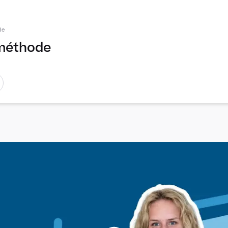
de
t méthode