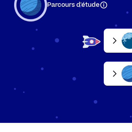
Parcours d'étude
Méthode
1.
Observe les valeu
2.
Déduis-en intuitive
Exemples
Suite
Graphe