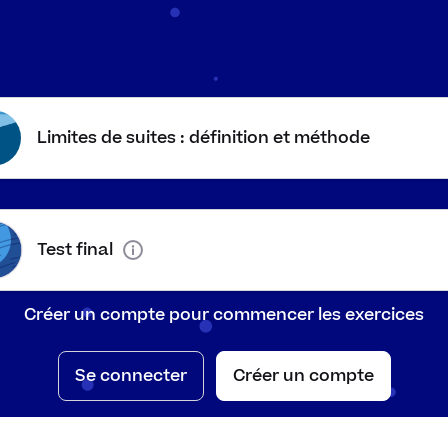
rs que prend la suite quand
n
​ grandit.
n
Limites de suites : définition et méthode
ment la limite de la suite.
Test final
Créer un compte pour commencer les exercices
Tableau d
Se connecter
Créer un compte
n
1
2
1
2
n