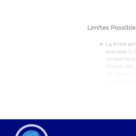
Limites Possibl
La limite es
exemple 1). 
n’importe qu
trouver des
de l que l’on
La limite est 
ce cas, à pa
valeur, on p
nombres aus
(respectivem
nombres néga