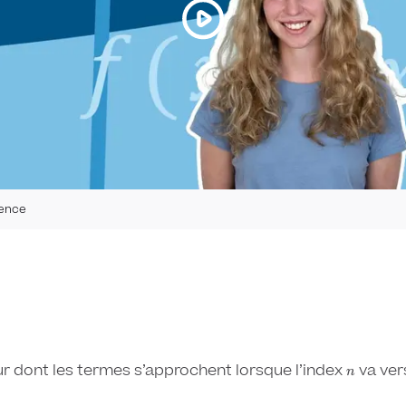
ence
eur dont les termes s’approchent lorsque l’index
n
​ va ver
n