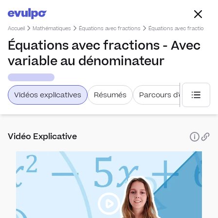
Accueil
Mathématiques
Équations avec fractions
Équations avec fractions - 
Équations avec fractions - Avec
variable au dénominateur
Vidéos explicatives
Résumés
Parcours d'étude
Choisi
Vidéo Explicative
Statist
Prob