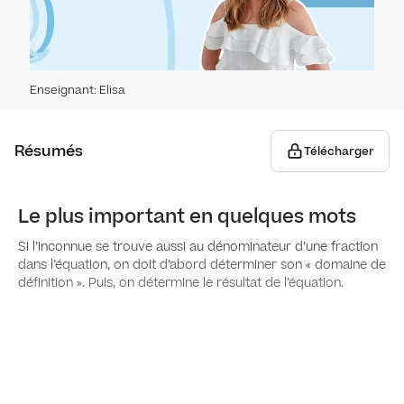
Expér
Stat
Expé
Stat
Pou
Enseignant
:
Elisa
Repr
Stati
Pourc
com
Géomé
Résumés
Télécharger
Dispe
Proba
Droi
Le plus important en quelques mots
Théo
Équat
Si l’inconnue se trouve aussi au dénominateur d’une fraction
Vec
dans l’équation, on doit d’abord déterminer son « domaine de
définition ». Puis, on détermine le résultat de l’équation.
Ensem
Proj
Vecte
Tri
ense
vect
Relat
Sinus
Échan
Vecte
Foncti
Inter