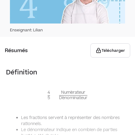
Expér
Stat
Expé
Stat
Pou
Enseignant
:
Lilian
Repr
Stati
Pourc
com
Géomé
Résumés
Télécharger
Dispe
Proba
Droi
Définition
Théo
Équat
Vec
4
Num
e
ˊ
rateur
\frac45\qquad
Ensem
5
D
e
ˊ
nominateur
Proj
\frac{\text{Numérateur}}
Vecte
Tri
ense
{\text{Dénominateur}}
vect
Relat
Les fractions servent à représenter des nombres
Sinus
Échan
rationnels.
Vecte
Foncti
Le dénominateur indique en combien de parties
Inter