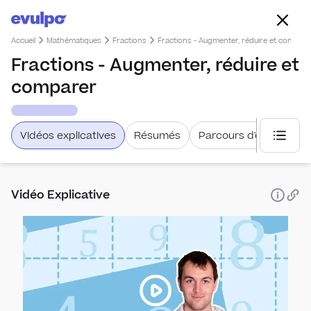
Accueil
Mathématiques
Fractions
Fractions - Augmenter, réduire et compare
Fractions - Augmenter, réduire et
comparer
Vidéos explicatives
Résumés
Parcours d'étude
Choisi
Vidéo Explicative
Statist
Prob