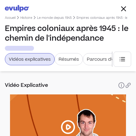
Accueil
Histoire
Le monde depuis 1945
Empires coloniaux après 1945 : le che
Empires coloniaux après 1945 : le
chemin de l'indépendance
Vidéos explicatives
Résumés
Parcours d'étude
Choisi
Vidéo Explicative
Franç
repe
Fond
Le m