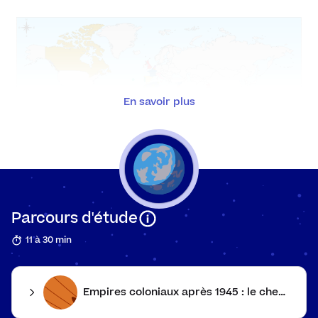
aux 
Entr
fragi
En savoir plus
Deuxi
guer
Régim
Parcours d'étude
Carte des empires coloniaux en 1945
11 à 30 min
Empires coloniaux après 1945 : le chemin de l'indépendance
L’essor des revendications