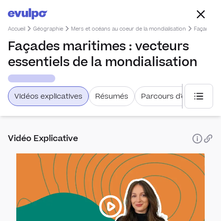
Accueil
Géographie
Mers et océans au coeur de la mondialisation
Façades ma
Façades maritimes : vecteurs
essentiels de la mondialisation
Vidéos explicatives
Résumés
Parcours d'étude
Choisi
Vidéo Explicative
La Fra
et dan
recom