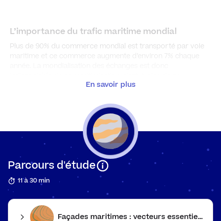
L’importance du trafic maritime mondial
Plus de 90% du commerce mondial est transporté par voie
maritime et ce commerce augmente d’environ 7% chaque
année. La mondialisation des échanges est donc
indissociable de sa maritimisation, c’est-à-dire de sa
En savoir plus
circulation sur les mers et les océans.
Les coûts et les temps de transport ont énormément
diminué grâce à diverses évolutions techniques : on parle
alors d’une révolution des transports maritimes (RTM). Les
navires deviennent plus gros et se spécialisent pour la
plupart (porte-conteneurs, méthanier, pétrolier…)
Parcours d'étude
11 à 30 min
Exemple
Maersk (Danemark) ou CMA CGM (France), de grandes
Façades maritimes : vecteurs essentiels de la mondialisation