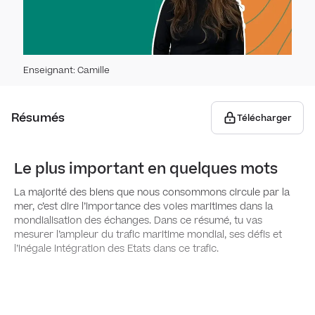
Des te
Ligne
mondia
mond
publiq
Centr
Enseignant
:
Camille
s'aff
Les c
Mers
mond
Résumés
Télécharger
Disne
Façad
dans 
New Y
mond
Le plus important en quelques mots
Aéro
Câble
La majorité des biens que nous consommons circule par la
des 
essen
mer, c’est dire l’importance des voies maritimes dans la
mondialisation des échanges. Dans ce résumé, tu vas
Détro
mesurer l’ampleur du trafic maritime mondial, ses défis et
l’inégale intégration des Etats dans ce trafic.
maje