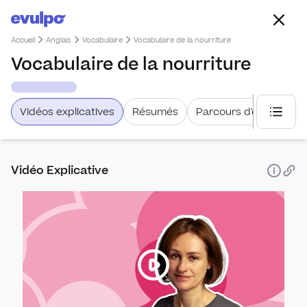
Accueil
Anglais
Vocabulaire
Vocabulaire de la nourriture
Vocabulaire de la nourriture
Vidéos explicatives
Résumés
Parcours d'étude
Choisi
Vidéo Explicative
Oral
Se pr
Conj
d'us
Conj
Voca