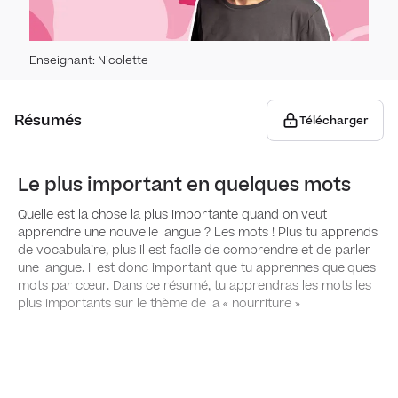
Parle
Prése
Nombr
Parle
cour
Enseignant
:
Nicolette
Date 
Verbe
Résumés
Télécharger
Voca
Prése
Le plus important en quelques mots
Vocab
Parti
Quelle est la chose la plus importante quand on veut
apprendre une nouvelle langue ? Les mots ! Plus tu apprends
Vocab
de vocabulaire, plus il est facile de comprendre et de parler
Impér
une langue. Il est donc important que tu apprennes quelques
mots par cœur. Dans ce résumé, tu apprendras les mots les
Vocab
plus importants sur le thème de la «
nourriture
»
Passé
Vocab
Futur
Cana