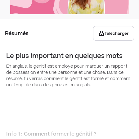
Parle
Prése
Nombr
Gra
Parle
cour
Date 
Pron
Résumés
Télécharger
Verbe
Voca
Artic
Le plus important en quelques mots
Prése
Vocab
Pron
En anglais, le génitif est employé pour marquer un rapport
de possession entre une personne et une chose. Dans ce
Parti
résumé, tu verras comment le génitif est formé et comment
Vocab
Posse
on l’emploie dans des phrases en anglais.
Impér
Vocab
Adjec
Passé
Vocab
Conj
Futur
Info 1
: Comment former le génitif
?
Cana
Adver