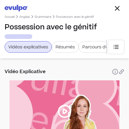
Accueil
Anglais
Grammaire
Possession avec le génitif
Possession avec le génitif
Vidéos explicatives
Résumés
Parcours d'étude
Choisi
Vidéo Explicative
Oral
Se pr
Conj
d'us
Conj
Voca