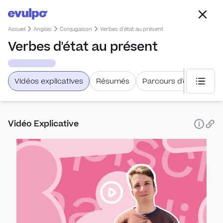
Accueil
Anglais
Conjugaison
Verbes d'état au présent
Verbes d'état au présent
Vidéos explicatives
Résumés
Parcours d'étude
Choisi
Vidéo Explicative
Expr
Parle
Conj
des 
Les c