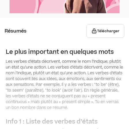
Itiné
Les c
Pers
Les c
Résumés
Télécharger
Monu
Verb
Le plus important en quelques mots
Opin
Modal
Les verbes d’états décrivent, comme le nom l’indique, plutôt
Acce
un état qu’une action. Les verbes d’états décrivent, comme le
nom l’indique, plutôt un état qu’une action. Les verbes d’états
Modal
sont souvent liés aux idées, aux émotions, aux sentiments ou
aux sensations. Par exemple, il y a les verbes : "to be" (être),
"to seem" (paraître), "to look" (avoir l'air). En règle générale,
Modal
les verbes d’états ne se conjuguent pas au «
present
may
continuous
» mais plutôt au «
present simple
». Tu en verras
un bon nombre dans ce résumé.
Modal
Info 1 : Liste des verbes d’états
woul