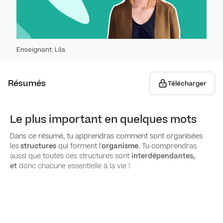
Organ
Phys
Techn
Natu
respi
Apparei
Enseignant
:
Lila
Trans
Cœ
Histo
Résumés
Télécharger
Facte
Anat
Barri
Circ
pour
Le plus important en quelques mots
Aspe
Systè
Dans ce résumé, tu apprendras comment sont organisées
Respi
Apparei
les
structures
qui forment l'
organisme
. Tu comprendras
aussi que toutes ces structures sont
interdépendantes,
Auto
Hist
Taba
et
donc chacune essentielle à la vie !
Alim
vais
Éléme
La tr
card
Nutr
Athé