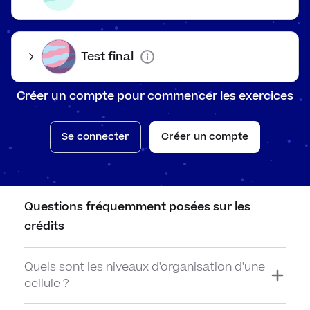
Les d
corp
Quat
Test final
l'or
Créer un compte pour commencer les exercices
Tissu
Association de
Cellules
Micromètres
Se connecter
Créer un compte
molécules
Struc
Molé
Questions fréquemment posées sur les
crédits
Inte
syst
Quels sont les niveaux d'organisation d'une
Millimètres
Association de
​Tissus
ou
cellule ?
cellules
centimètres