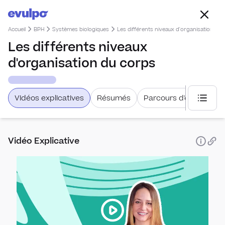
Accueil
BPH
Systèmes biologiques
Les différents niveaux d'organisation du
Les différents niveaux
d'organisation du corps
Vidéos explicatives
Résumés
Parcours d'étude
Choisi
Vidéo Explicative
Respir
L'ap