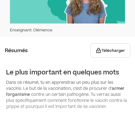
ADN,
Exp
Tran
Gène 
Can
Enseignant
:
Clémence
Trans
Canc
Procré
Résumés
Télécharger
Cance
App
Le plus important en quelques mots
Anat
Dans ce résumé, tu en apprendras un peu plus sur les
Régu
vaccins. Le but de la vaccination, c'est de procurer d'
armer
l'organisme
contre un certain pathogène. Tu verras aussi
Cellu
plus spécifiquement comment fonctionne le vaccin contre la
Comp
Maît
grippe et pourquoi il est important de se vacciner.
Gamé
Régul
Contr
l'ho
Défens
utili
Féco