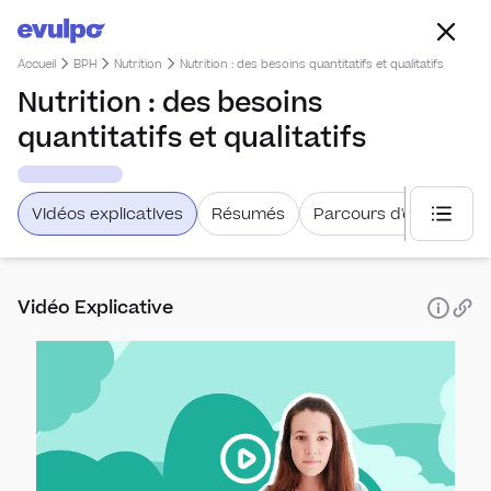
Accueil
BPH
Nutrition
Nutrition : des besoins quantitatifs et qualitatifs
Nutrition : des besoins
quantitatifs et qualitatifs
Vidéos explicatives
Résumés
Parcours d'étude
Choisi
Vidéo Explicative
Respir
L'ap