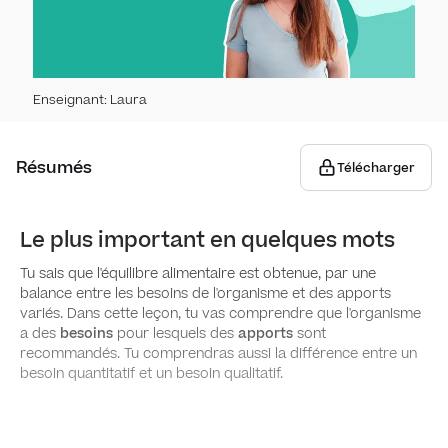
Organ
Phys
Techn
Natu
respi
Apparei
Enseignant
:
Laura
Trans
Cœ
Histo
Résumés
Télécharger
Facte
Anat
Barri
Circ
pour
Le plus important en quelques mots
Aspe
Systè
Tu sais que l'équilibre alimentaire est obtenue, par une
Respi
Apparei
balance entre les besoins de l'organisme et des apports
variés. Dans cette leçon, tu vas comprendre que l'organisme
Auto
Hist
Taba
a des
besoins
pour lesquels des
apports
sont
Alim
vais
recommandés. Tu comprendras aussi la différence entre un
Éléme
besoin quantitatif et un besoin qualitatif.
La tr
card
Nutr
Athé