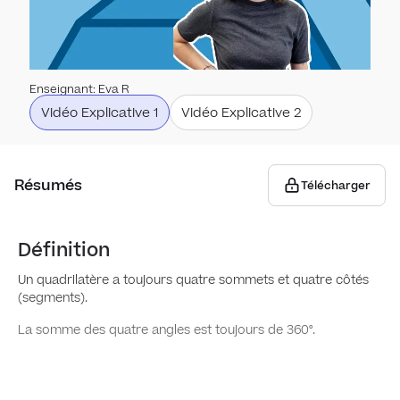
Unit
Polyg
Méth
Trian
Enseignant
:
Eva R
Vidéo Explicative 1
Vidéo Explicative 2
Périm
Quadr
Calcu
Quadr
Résumés
Télécharger
symé
Solid
Définition
Un quadrilatère a toujours quatre sommets et quatre côtés
Plan
(segments).
La somme des quatre angles est toujours de 360°.
Rotat
symb