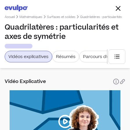
Accueil
Mathématiques
Surfaces et solides
Quadrilatères : particularités et 
Quadrilatères : particularités et
axes de symétrie
Vidéos explicatives
Résumés
Parcours d'étude
Choisi
Vidéo Explicative
Aire
Unité
Surfa