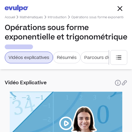
Accueil
Mathématiques
Introduction
Opérations sous forme exponentielle e
Opérations sous forme
exponentielle et trigonométrique
Vidéos explicatives
Résumés
Parcours d'étude
Choisi
Vidéo Explicative
Equatio
Intr