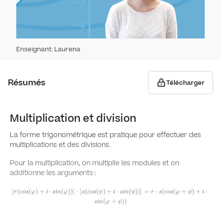
Équat
Nombr
Équa
Int
Enseignant
:
Laurena
Équa
Nombr
et c
Résumés
Télécharger
Plan
Multiplication et division
expo
La forme trigonométrique est pratique pour effectuer des
multiplications et des divisions
.
Opér
trig
Pour la multiplication, on multiplie les modules et on
additionne les arguments
:
Nomb
\left[r(cos(\varphi)+i\cdot s i
[
(
(
)
+
⋅
(
))
]
⋅
[
(
(
)
+
⋅
(
))
]
=
⋅
(
(
+
)
+
⋅
r
cos
φ
i
s
in
φ
s
cos
ψ
i
s
in
ψ
r
s
cos
φ
ψ
i
n(\varphi))\right]\cdot\left[s(cos(\psi)+i\cdot
(
+
))
s
in
φ
ψ
s i n(\psi))\right]=r\cdot
s(cos(\varphi+\psi)+i\cdot sin(\varphi+\psi))