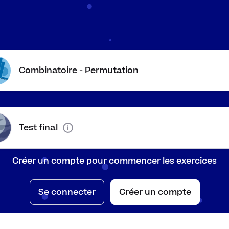
Combinatoire - Permutation
Test final
Créer un compte pour commencer les exercices
 cas « Sans répétition », les éléments sont tous différen
certains des éléments son identiques. On les réunit sou
Se connecter
Créer un compte