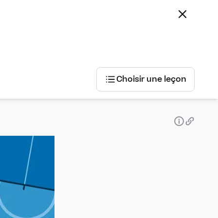
Choisir une leçon
Choisir
une
leçon
Equations
différentielles