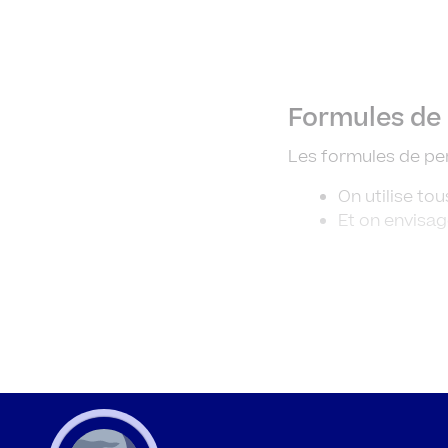
Formules de
Les formules de per
On utilise to
Et on envisag