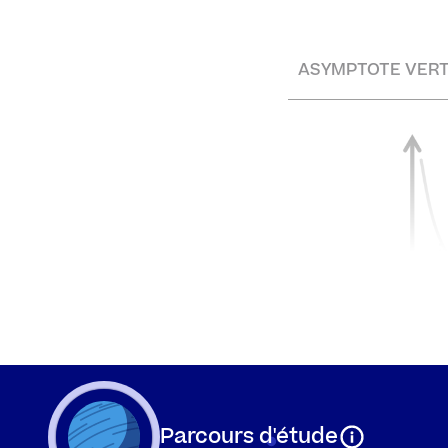
ASYMPTOTE VERT
On veut calculer l’
Parcours d'étude
verticale) et
b
.
b