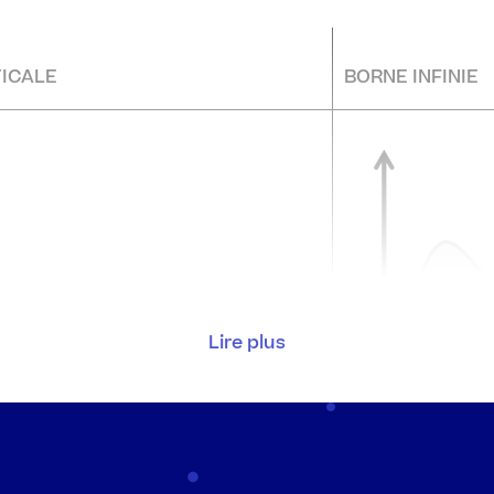
ICALE
BORNE INFINIE
Lire plus
intégrale entre
0
(asymptote
On veut calculer 
0
et
\infty
.
∞