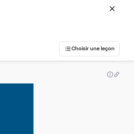
Choisir une leçon
Choisir
une
leçon
Equations
différentielles