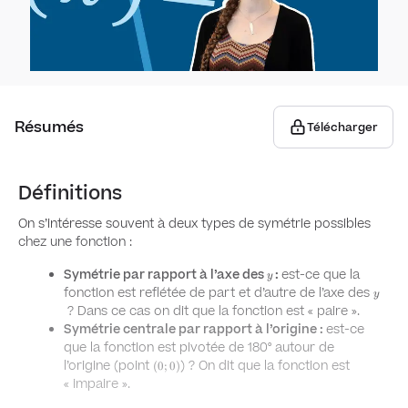
Équat
Nombr
Équa
Intr
Équa
Résumés
Nombr
Télécharger
Matric
et c
App
Définitions
Plan
expo
On s’intéresse souvent à deux types de symétrie possibles
Appli
chez une fonction :
Bas
d'app
Opér
y
Symétrie par rapport à l’axe des
:
est-ce que la
y
y
fonction est reflétée de part et d’autre de l’axe des
trig
Matri
y
? Dans ce cas on dit que la fonction est «
paire
».
Suites 
tran
Symétrie centrale par rapport à l’origine :
est-ce
Nomb
que la fonction est pivotée de 180° autour de
Séri
(0;0)
l’origine (point
) ? On dit que la fonction est
(
0
;
0
)
Calcu
«
impaire
».