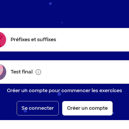
e contraire, on place un préfixe au début d’un mot. Les 
uire le contraire sont les suivants
: «
il
», «
in
», «
im
», «
ir
»,
xemples des antonymes créés par des préfixes.
Préfixes et suffixes
Test final
ble
Créer un compte pour commencer les exercices
le
Se connecter
Créer un compte