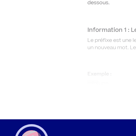
dessous.
Information 1
: 
Le préfixe est une 
un nouveau mot. Le 
Exemple :
mini
jupe
multi
culturel
re
faire
ex
porter
télé
charger