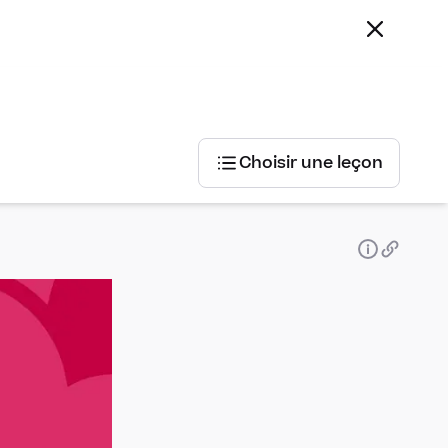
Choisir une leçon
Choisir
une
leçon
Lecture et
expression