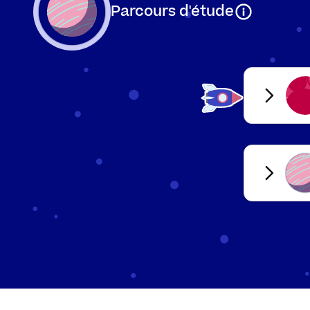
Parcours d'étude
Parfois, pour dire l
utiliser pour constr
«
dis
». Voici des e
Exemple :
lettré > illettré
habitable > inhabita
possible > impossib
réel > irréel
monter > démonter
ordre > désordre