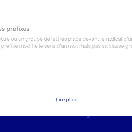
Les préfixes
lettre ou un groupe de lettres placé devant le radical d
préfixe modifie le sens d’un mot mais pas sa classe g
Lire plus