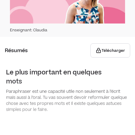
Regi
Conn
Expr
doub
Situa
Expli
Vocab
resti
Enseignant
:
Claudia
spor
Vocab
Résumés
Télécharger
Voca
argu
Orga
Para
Le plus important en quelques
cour
mots
Expli
Paraphraser est une capacité utile non seulement à l’écrit
Vocab
mais aussi à l’oral. Tu vas souvent devoir reformuler quelque
entre
chose avec tes propres mots et il existe quelques astuces
Prés
simples pour le faire.
form
Voya
d'in
Entre