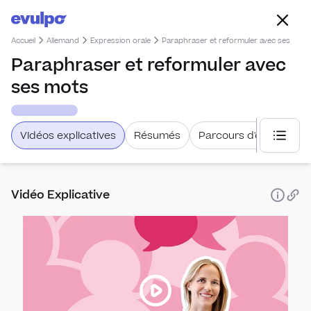
Accueil
Allemand
Expression orale
Paraphraser et reformuler avec ses mots
Paraphraser et reformuler avec
ses mots
Vidéos explicatives
Résumés
Parcours d'étude
Choisi
Vidéo Explicative
Prono
Cult
Voca