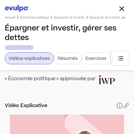
Accueil
Economie politique
Épargner et investir
Épargner et investir, gérer s
Épargner et investir, gérer ses
dettes
Vidéos explicatives
Résumés
Exercices
Choisi
« Économie politique » approuvée par
Vidéo Explicative
Créat
Créat
Recet