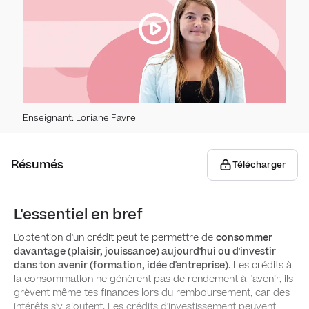
Recet
Impô
Impô
Dépe
Dépe
Ende
Enseignant
:
Loriane Favre
Ende
Éparg
Résumés
Télécharger
Éparg
L'essentiel en bref
Prévo
L'obtention d'un crédit peut te permettre de
consommer
davantage (plaisir, jouissance) aujourd'hui ou d'investir
Prévo
Inéga
dans ton avenir (formation, idée d'entreprise)
. Les crédits à
la consommation ne génèrent pas de rendement à l'avenir, ils
grèvent même tes finances lors du remboursement, car des
Inéga
Mobil
intérêts s'y ajoutent. Les crédits d'investissement peuvent