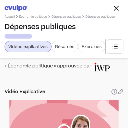
Accueil
Economie politique
Dépenses publiques
Dépenses publiques
Dépenses publiques
Vidéos explicatives
Résumés
Exercices
Choisi
« Économie politique » approuvée par
Vidéo Explicative
Créat
Créat
Recet
Recet
Impô