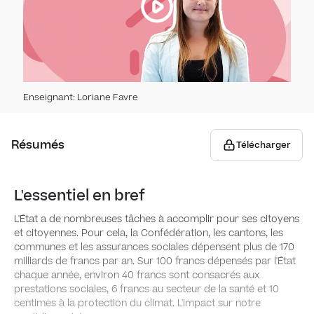
Impô
Dépe
Dépe
Enseignant
:
Loriane Favre
Ende
Résumés
Télécharger
Ende
Éparg
L'essentiel en bref
Éparg
Prévo
L'État a de nombreuses tâches à accomplir pour ses citoyens
et citoyennes. Pour cela, la Confédération, les cantons, les
Prévo
Inéga
communes et les assurances sociales dépensent plus de 170
milliards de francs par an. Sur 100 francs dépensés par l'État
chaque année, environ 40 francs sont consacrés aux
Inéga
Mobil
prestations sociales, 6 francs au secteur de la santé et 10
centimes à la protection du climat. L'impact sur notre