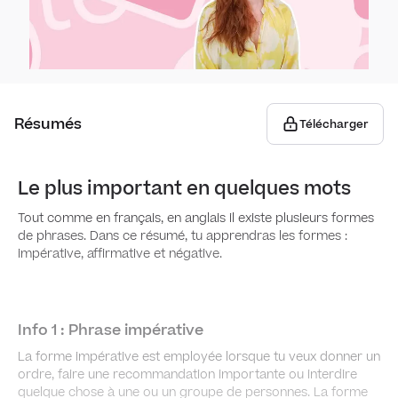
Itiné
Écrir
Comp
infor
Opin
Astu
Comp
Écrir
Débat
Astu
Gra
Résumés
Télécharger
Écrir
Synth
Types
Le plus important en quelques mots
Écrir
et dé
Tout comme en français, en anglais il existe plusieurs formes
de phrases. Dans ce résumé, tu apprendras les formes
:
Forme
impérative, affirmative et négative.
Prépo
Info 1 : Phrase impérative
Adjec
La forme impérative est employée lorsque tu veux donner un
ordre, faire une recommandation importante ou interdire
Adver
quelque chose à une ou un groupe de personnes. La forme