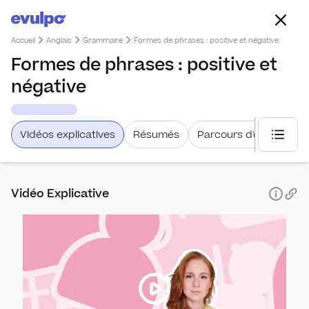
Accueil
Anglais
Grammaire
Formes de phrases : positive et négative
Formes de phrases : positive et
négative
Vidéos explicatives
Résumés
Parcours d'étude
Choisi
Vidéo Explicative
Expr
Astuc
Expre