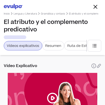
Inicio
Lengua y Literatura
Gramática y sintaxis
El atributo y el complemento 
El atributo y el complemento
predicativo
Vídeos explicativos
Resumen
Ruta de Estudio
Selecc
Vídeo Explicativo
Análi
Oraci
Liter