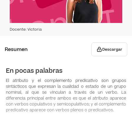
Orac
Neocl
Text
Orac
Roman
Comu
Orto
de u
Docente
:
Victoria
Reali
Regla
Gram
liter
Comu
Resumen
Descargar
plani
Sign
Prop
Mode
text
adec
histó
Narr
​​En pocas palabras
lingü
Sin f
Susta
El atributo y el complemento predicativo son grupos
La Ge
sintácticos que expresan la cualidad o estado de un grupo
nominal, al que se vinculan a través de un verbo. La
histó
Descr
Norm
Deter
diferencia principal entre ambos es que el atributo aparece
natu
orto
con verbos copulativos y semicopulativos; y el complemento
Nove
predicativo aparece con verbos plenos o predicativos.
Prono
histó
Presc
Norma
lingü
orto
Adjet