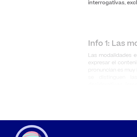
interrogativas
,
exc
Info 1: Las 
Las modalidades en
expresar el conten
pronuncian es muy 
se distinguen la
desiderativas, impe
oración