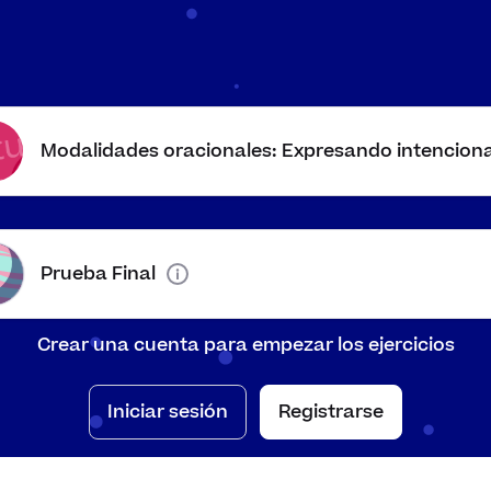
presa una información. Puede ser
​​Indicativo
irmativa y negativa.
Modalidades oracionales: Expresando intencion
 emplea para preguntar algo.
Indicativo
Prueba Final
Crear una cuenta para empezar los ejercicios
presa emociones y sentimientos. Se
Indicativo
cribe entre signos de exclamación.
Iniciar sesión
Registrarse
Imperativo
presan ruego, órdenes o peticiones.