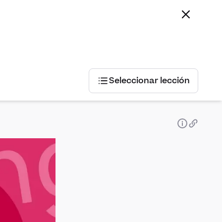
Seleccionar lección
Seleccionar
lección
Análisis
sintáctico
Literatura
Oración