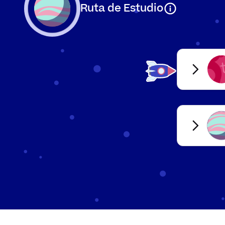
Ruta de Estudio
Ex
Enunciativa
af
Interrogativa
Se
Ex
Exclamativa
es
Imperativa
Ex