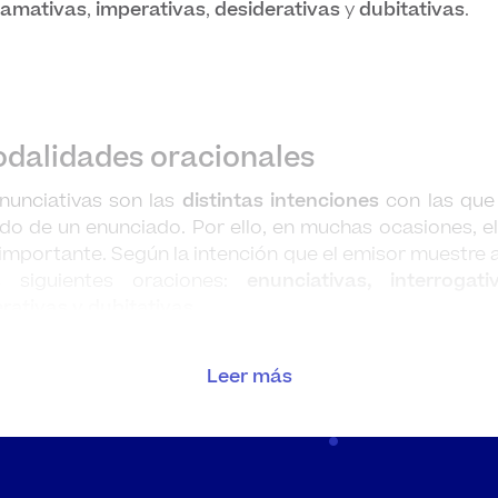
lamativas
,
imperativas
,
desiderativas
y
dubitativas
.
modalidades oracionales
unciativas son las
distintas intenciones
con las que
ido de un enunciado. Por ello, en muchas ocasiones, el
importante.
Según la intención que el emisor muestre a
s siguientes oraciones:
enunciativas, interrogati
rativas y dubitativas.
Leer más
definición
modo