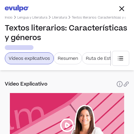
Inicio
Lengua y Literatura
Literatura
Textos literarios: Características y géne
Textos literarios: Características
y géneros
Vídeos explicativos
Resumen
Ruta de Estudio
Selecc
Vídeo Explicativo
Liter
Texto