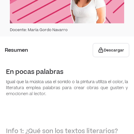
Mitos
Recu
hipér
Docente
:
María Gordo Navarro
Poema
Resumen
Descargar
Estro
​​En pocas palabras
Teatr
Igual que la música usa el sonido o la pintura utiliza el color, la
literatura emplea palabras para crear obras que gusten y
emocionen al lector.
Expre
Cómi
Orto
Info 1: ¿Qué son los textos literarios?