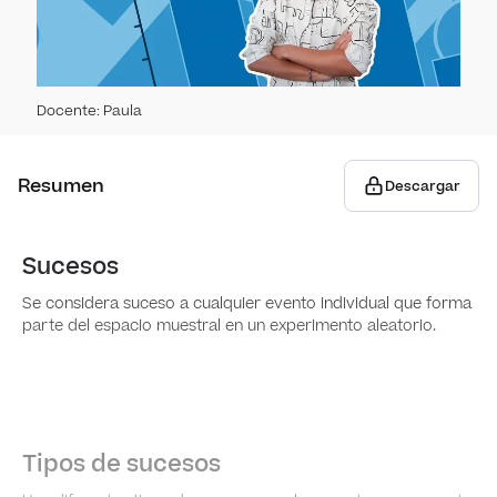
Técni
Pro
dobl
Expe
Perm
Docente
:
Paula
Suce
Varia
suce
Resumen
Descargar
Comb
Regl
Sucesos
Trián
Se considera suceso a cualquier evento individual que forma
Prob
y co
parte del espacio muestral en un experimento aleatorio.
suce
Bino
Esta
Tipos de sucesos
Pobla