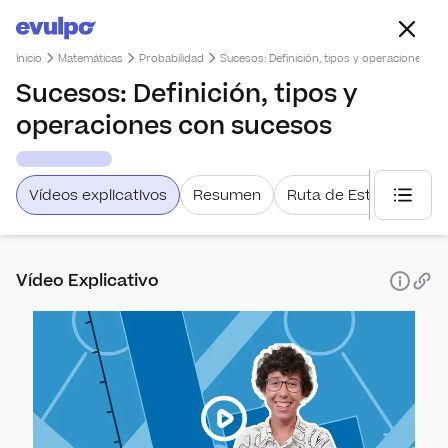
Inicio
Matemáticas
Probabilidad
Sucesos: Definición, tipos y operaciones c
Sucesos: Definición, tipos y
operaciones con sucesos
Vídeos explicativos
Resumen
Ruta de Estudio
Selecc
Vídeo Explicativo
Estadís
Com