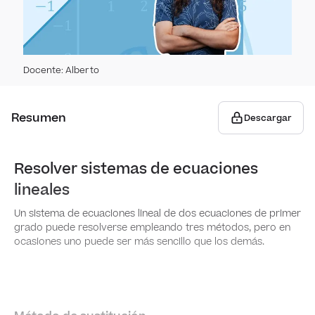
Técni
Pro
dobl
Expe
Esta
Perm
Docente
:
Alberto
Suces
Pobla
Varia
suce
Geome
Resumen
Descargar
esta
Comb
Vec
Regl
Cons
Resolver sistemas de ecuaciones
absol
Trián
lineales
Vecto
Prob
Tri
y co
suce
Un sistema de ecuaciones lineal de dos ecuaciones de primer
Medi
grado puede resolverse empleando tres métodos, pero en
Oper
medi
Razo
Cue
ocasiones uno puede ser más sencillo que los demás.
Bino
prod
tang
Medid
Volúm
Comp
Pol
desvi
Iden
cono
princ