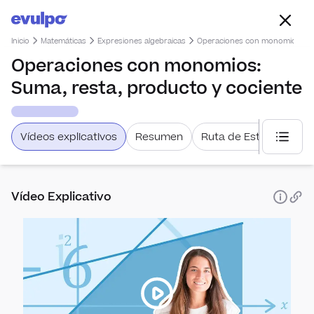
Inicio
Matemáticas
Expresiones algebraicas
Operaciones con monomios: Sum
Operaciones con monomios:
Suma, resta, producto y cociente
Vídeos explicativos
Resumen
Ruta de Estudio
Selecc
Vídeo Explicativo
Estadís
Com