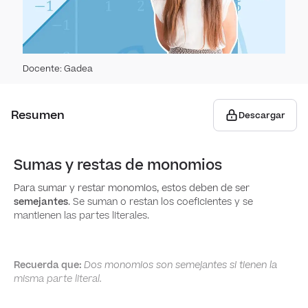
Técni
Pro
dobl
Expe
Esta
Perm
Docente
:
Gadea
Suces
Pobla
suce
Geome
Resumen
Descargar
esta
Ele
Regl
Varia
Sumas y restas de monomios
cuant
Ángu
Para sumar y restar monomios, estos deben de ser
Prob
Tra
semejantes
. Se suman o restan los coeficientes y se
suce
Cons
mantienen las partes literales.
Punto
absol
Simet
Cua
Recuerda que:
Dos monomios son
semejantes
si tienen la
Medi
Simet
Cálcu
misma parte literal.
Triá
medi
simet