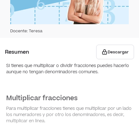
Medi
Pro
Medid
Proba
Medi
Geome
Docente
:
Teresa
Grá
Varia
Resumen
Descargar
Hist
Si tienes que multiplicar o dividir fracciones puedes hacerlo
Pol
aunque no tengan denominadores comunes.
Plan
Polie
Map
coor
regu
Multiplicar fracciones
Bisec
Diag
Rec
Cuerp
Para multiplicar fracciones tienes que multiplicar por un lado
segm
inter
los numeradores y por otro los denominadores, es decir,
multiplicar en línea.
Ángu
Medid