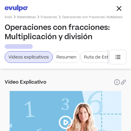
Inicio
Matemáticas
Fracciones
Operaciones con fracciones: Multiplicación y d
Operaciones con fracciones:
Multiplicación y división
Vídeos explicativos
Resumen
Ruta de Estudio
Selecc
Vídeo Explicativo
Estadís
Esta