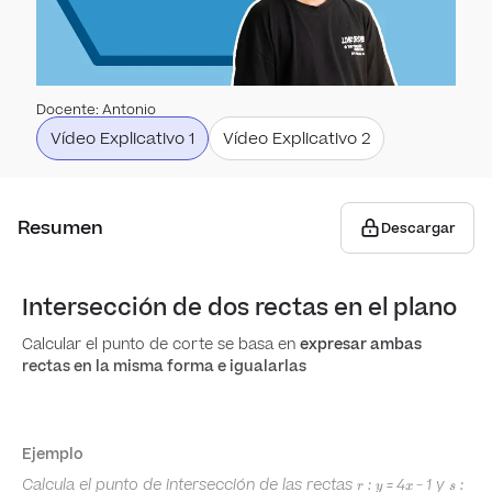
Varia
Com
espe
Perm
Pro
Distr
Docente
:
Antonio
Carac
Vídeo Explicativo 1
Vídeo Explicativo 2
Varia
Expe
Geome
suce
Distr
Comb
Resumen
Descargar
Áre
Frec
Distr
Bino
Cálc
Intersección de dos rectas en el plano
Pla
Propi
Tipif
Calcular el punto de corte se basa en
expresar ambas
rectas en la misma forma e igualarlas
Ecuac
Asig
Rec
Aprox
implí
mues
Ecuac
Ejemplo
Otra
Proba
r:y=4x-
s:
Calcula el punto de intersección de las rectas
:
=
4
−
1
y
:
multi
r
y
x
s