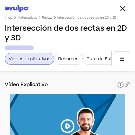
Inicio
Matemáticas
Rectas
Intersección de dos rectas en 2D y 3D
Intersección de dos rectas en 2D
y 3D
Vídeos explicativos
Resumen
Ruta de Estudio
Selecc
Vídeo Explicativo
Estadís
Dist