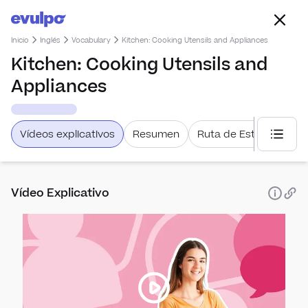
Inicio
Inglés
Vocabulary
Kitchen: Cooking Utensils and Appliances
Kitchen: Cooking Utensils and
Appliances
Vídeos explicativos
Resumen
Ruta de Estudio
Selecc
Vídeo Explicativo
Tens
Prese
Link
Cont