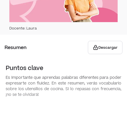
Link
Spell
Pres
Cont
Effec
Writi
Tips
Docente
:
Laura
Past
Putti
Read
Use I
Resumen
Descargar
Putti
Read
Spea
Futur
Puntos clave
Putti
Perso
Liste
Futu
and 
Es importante que aprendas palabras diferentes para poder
It
expresarte con fluidez. En este resumen, verás vocabulario
Effec
How t
Gra
sobre los utensilios de cocina. Si lo repasas con frecuencia,
Impr
Prepa
¡no se te olvidará!
Pres
Arra
Used 
Voca
Perf
Sugg
Comp
Past
Weat
Shou
Clim