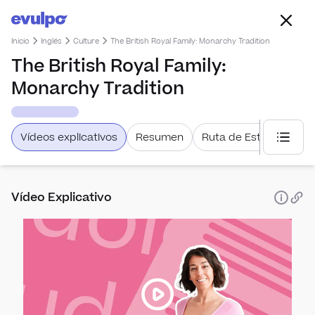
Inicio
Inglés
Culture
The British Royal Family: Monarchy Tradition
The British Royal Family:
Monarchy Tradition
Vídeos explicativos
Resumen
Ruta de Estudio
Selecc
Vídeo Explicativo
Tens
Past 
Cult