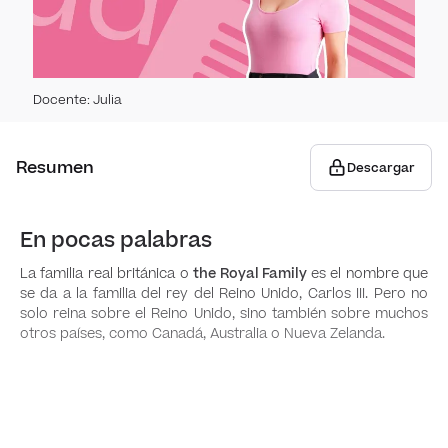
Past
The 
Pres
The 
Docente
:
Julia
Futur
Spell
Resumen
Descargar
Effec
Writi
Tips
​​En pocas palabras
Writ
Read
La familia real británica o
the Royal Family
es el nombre que
Adje
se da a la familia del rey del Reino Unido, Carlos III. Pero no
solo reina sobre el Reino Unido, sino también sobre muchos
Effec
Spea
otros países, como Canadá, Australia o Nueva Zelanda.
Comp
Hell
Liste
Comm
Effec
Gra