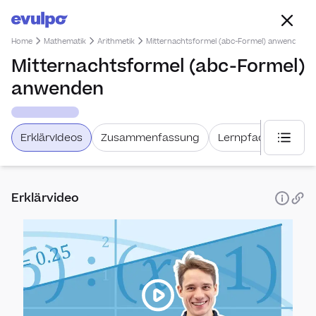
Home
Mathematik
Arithmetik
Mitternachtsformel (abc-Formel) anwenden
Mitternachtsformel (abc-Formel)
anwenden
Erklärvideos
Zusammenfassung
Lernpfad
Weiter
Nach Leh
Erklärvideo
Lehrm
Allge
Mathb
Lehrm
LMVZ 