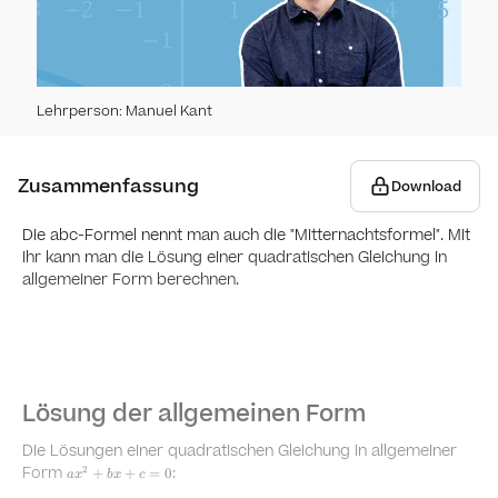
Ähnlich
Ähnl
Lehrperson
:
Manuel Kant
Ähnl
Ebene 
Kart
Zusammenfassung
Download
Gol
Die abc-Formel nennt man auch die "Mitternachtsformel". Mit
Golde
ihr kann man die Lösung einer quadratischen Gleichung in
Gleich
Teilu
allgemeiner Form berechnen.
Gle
Glei
Gle
Lösung der allgemeinen Form
Quad
Die Lösungen einer quadratischen Gleichung in allgemeiner
Glei
ax^2+bx+c=0
Form
:
2
+
+
=
0
Trainin
a
x
b
x
c