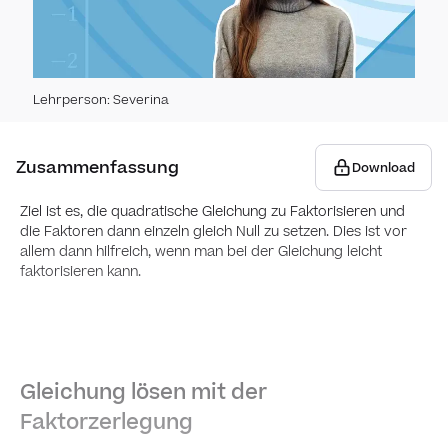
1 Funk
1a 
Lehrperson
:
Severina
Funk
1b ·
Funkt
Zusammenfassung
Line
Download
Die G
2 Ähnli
unte
Ziel ist es, die quadratische Gleichung zu Faktorisieren und
die Faktoren dann einzeln gleich Null zu setzen. Dies ist vor
2a ·
Die 
Expo
allem dann hilfreich, wenn man bei der Gleichung leicht
Stei
faktorisieren kann.
Gera
Ähnl
2b ·
Wach
Ähnli
(Beta
Stei
Ähnl
Ähnl
3 Pote
Expo
Gleichung lösen mit der
konst
Paral
darst
Volu
Faktorzerlegung
3a 
(Beta