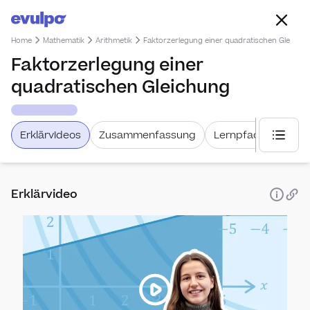
Home
Mathematik
Arithmetik
Faktorzerlegung einer quadratischen Gleichu
Faktorzerlegung einer
quadratischen Gleichung
Erklärvideos
Zusammenfassung
Lernpfad
Weiter
Nach Leh
Erklärvideo
LMVZ
Allge
Mathb
Lehrm
LMVZ 