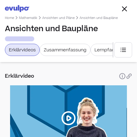
Home
Mathematik
Ansichten und Pläne
Ansichten und Baupläne
Ansichten und Baupläne
Erklärvideos
Zusammenfassung
Lernpfad
Weiter
Nach Leh
Erklärvideo
Math
Allge
Schwe
Lehrm
Mathw
1. Sem