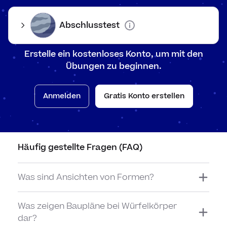
Umre
Bruc
Zahl
Brüc
Abschlusstest
Prim
Plä
Ante
Erstelle ein kostenloses Konto, um mit den
Übungen zu beginnen.
Rein
Koor
Pro
Anmelden
Gratis Konto erstellen
Knob
Figu
Propo
Gew
mit 
Einh
Ansi
Sch
Häufig gestellte Fragen (FAQ)
Über
Mult
Was sind Ansichten von Formen?
Wert
Multi
Was zeigen Baupläne bei Würfelkörper
Rech
Multi
dar?
und 