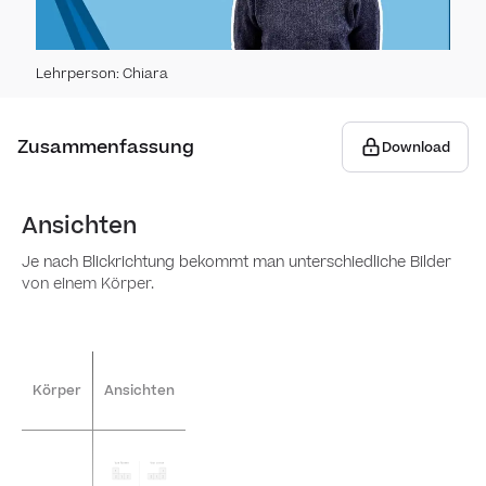
Zah
Lehrperson
:
Chiara
Rech
Orn
Zusammenfassung
Dreie
Download
Sub
Eige
Dezi
Ansichten
Län
Meth
Je nach Blickrichtung bekommt man unterschiedliche Bilder
von einem Körper.
Dreie
Mult
Eige
Multi
Add
Fläc
Multi
Körper
Ansichten
zusa
Addi
Gel
Divid
Fläch
Rest