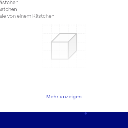
Kästchen
ästchen
nale von einem Kästchen
R
Mehr anzeigen
efe: Jeweils zwei Punkte diagonal verbunden
unkte untereinander verbunden