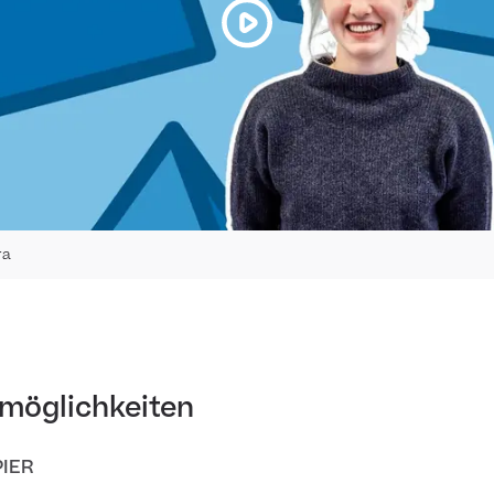
ra
smöglichkeiten
IER