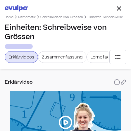
Home
Mathematik
Schreibweisen von Grössen
Einheiten: Schreibweise von
Einheiten: Schreibweise von
Grössen
Erklärvideos
Zusammenfassung
Lernpfad
Weiter
Nach Leh
Erklärvideo
Math
Allge
Schwe
Lehrm
Mathw