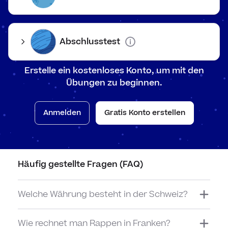
Uhrz
Abschlusstest
Uhrze
Län
Uhre
Erstelle ein kostenloses Konto, um mit den
Übungen zu beginnen.
Läng
Gew
Uhrz
Mass
digit
Anmelden
Gratis Konto erstellen
Gewic
Beispiel - Rappen in Franken
Sac
Sach
Dat
Häufig gestellte Fragen (FAQ)
Balk
Zei
Welche Währung besteht in der Schweiz?
Mit 
Gel
Wie rechnet man Rappen in Franken?