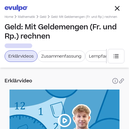
Home
Mathematik
Geld
Geld: Mit Geldemengen (Fr. und Rp.) rechnen
Geld: Mit Geldemengen (Fr. und
Rp.) rechnen
Erklärvideos
Zusammenfassung
Lernpfad
Weiter
Nach Leh
Erklärvideo
Lehrm
Allge
Schwe
Lehrm
Mathw