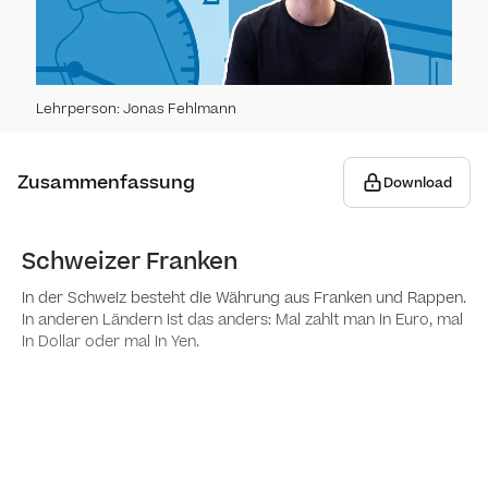
Zahlen 
Zah
Lehrperson
:
Jonas Fehlmann
Eigen
Zah
Zahl
Zusammenfassung
Zahl
Download
Zahl
Zahl
Zahle
Schweizer Franken
Ste
In der Schweiz besteht die Währung aus Franken und Rappen.
In anderen Ländern ist das anders: Mal zahlt man in Euro, mal
Stell
Zah
in Dollar oder mal in Yen.
rech
Zahl
Tau
Zahl
Zahl
Zah