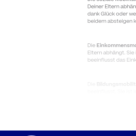
Deiner Eltern abhän
dank Glück oder we
beidem absteigen kö
Die
Einkommensmob
Eltern abhängt. Sie
beeinflusst das Ei
Die
Bildungsmobilit
beeinflusst. Sie ist
häufiger das Gymnas
In dieser Zusammen
der Schweiz steht. 