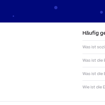
2: Die Great
Einkommensu
Häufig ge
Amerikanische Öko
der sozialen Mobil
Ländern mit einer t
Was ist sozi
höher. Diesen Zusa
dargestellt wird.
Was ist die
Was ist di
Länder können mitt
Durchmischung ihre
Wie ist die