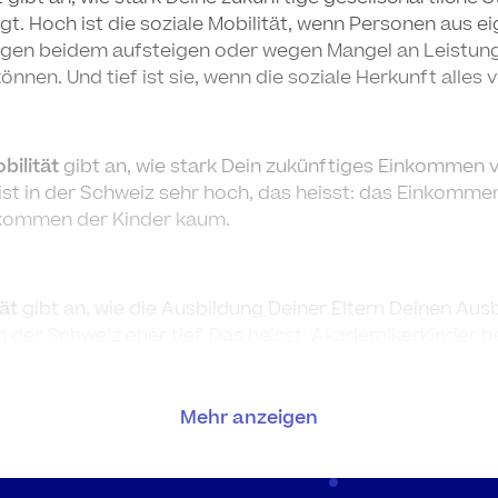
gt. Hoch ist die soziale Mobilität, wenn Personen aus e
gen beidem aufsteigen oder wegen Mangel an Leistun
nnen. Und tief ist sie, wenn die soziale Herkunft alles
ilität
gibt an, wie stark Dein zukünftiges Einkommen 
 ist in der Schweiz sehr hoch, das heisst: das Einkommen
nkommen der Kinder kaum.
ät
gibt an, wie die Ausbildung Deiner Eltern Deinen Au
 in der Schweiz eher tief. Das heisst: Akademikerkinder 
ium und die Universität als Arbeiterkinder.
Mehr anzeigen
fassung erfährst du, wie es um die gesellschaftlichen 
Du lernst zwei verschiedene Arten der sozialen Mobilit