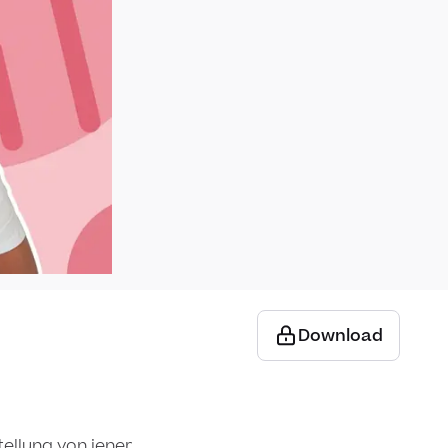
Wertschöpfung
und Wachstum
Wie viel
bezahlst
Du dem
Staat?
Wie füllst Du
eine
Steuererklärung
aus?
Download
Was
bezahlt
Dir der
Staat?
tellung von jener