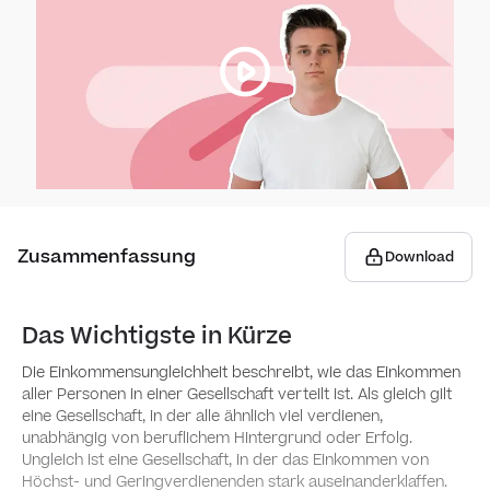
Wie 
Wie f
Was b
Wie v
Zusammenfassung
Download
Wie 
Von w
Das Wichtigste in Kürze
Die Einkommensungleichheit beschreibt, wie das Einkommen
Wie 
aller Personen in einer Gesellschaft verteilt ist. Als gleich gilt
verte
eine Gesellschaft, in der alle ähnlich viel verdienen,
unabhängig von beruflichem Hintergrund oder Erfolg.
Ungleich ist eine Gesellschaft, in der das Einkommen von
Vom A
Höchst- und Geringverdienenden stark auseinanderklaffen.