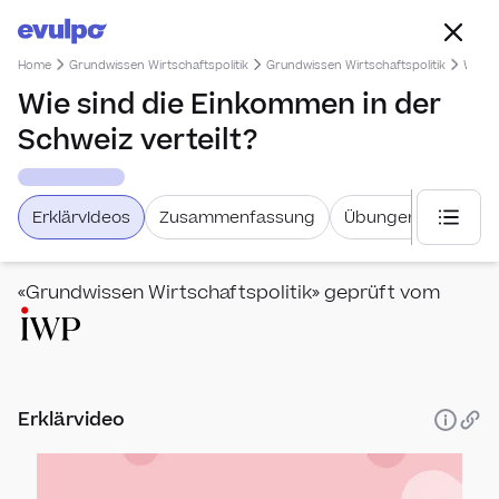
Home
Grundwissen Wirtschaftspolitik
Grundwissen Wirtschaftspolitik
Wie si
Wie sind die Einkommen in der
Schweiz verteilt?
Erklärvideos
Zusammenfassung
Übungen
Weiter
«Grundwissen Wirtschaftspolitik» geprüft vom
Grun
Erklärvideo
Wert