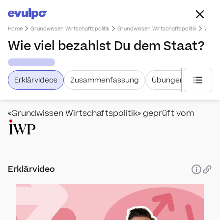
Home
Grundwissen Wirtschaftspolitik
Grundwissen Wirtschaftspolitik
Wie vi
Wie viel bezahlst Du dem Staat?
Erklärvideos
Zusammenfassung
Übungen
Weiter
«Grundwissen Wirtschaftspolitik» geprüft vom
Grun
Erklärvideo
Wert
Wie 