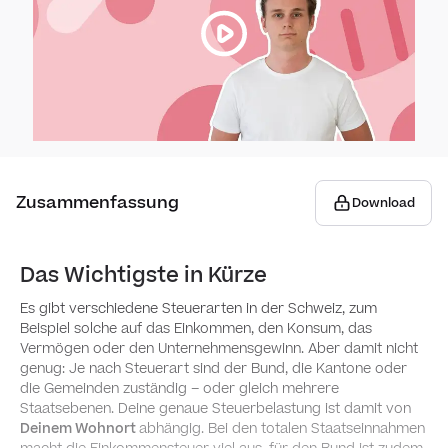
Wie f
Was b
Wie v
Zusammenfassung
Download
Wie 
Von w
Das Wichtigste in Kürze
Es gibt verschiedene Steuerarten in der Schweiz, zum
Wie 
Beispiel solche auf das Einkommen, den Konsum, das
verte
Vermögen oder den Unternehmensgewinn. Aber damit nicht
genug: Je nach Steuerart sind der Bund, die Kantone oder
die Gemeinden zuständig – oder gleich mehrere
Vom A
Staatsebenen. Deine genaue Steuerbelastung ist damit von
der 
Deinem Wohnort
abhängig. Bei den totalen Staatseinnahmen