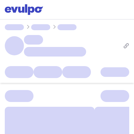
Lernpfade
Ligen
Gruppe(n)
Aufgaben
Lab