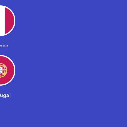
nce
ugal